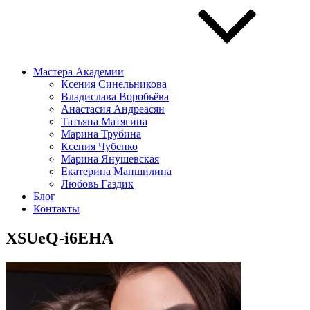
Мастера Академии
Ксения Синельникова
Владислава Воробьёва
Анастасия Андреасян
Татьяна Матягина
Марина Трубина
Ксения Чубенко
Марина Янушевская
Екатерина Маншилина
Любовь Газдик
Блог
Контакты
XSUeQ-i6EHA