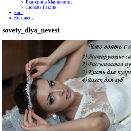
Екатерина Маншилина
Любовь Газдик
Блог
Контакты
sovety_dlya_nevest