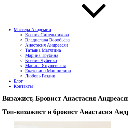
Мастера Академии
Ксения Синельникова
Владислава Воробьёва
Анастасия Андреасян
Татьяна Матягина
Марина Трубина
Ксения Чубенко
Марина Янушевская
Екатерина Маншилина
Любовь Газдик
Блог
Контакты
Визажист, Бровист Анастасия Андреася
Топ-визажист и бровист Анастасия Анд